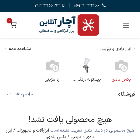
09333666193
|
04132332266
0
ابزار بادی و بنزینی
مشاهده همه
بکس بادی
پیستوله ،رنگ پاش
اره بنزینی
فروشگاه
0 آیتم یافت شد.
هیچ محصولی یافت نشد!
هیچ محصولی در دسته بندی تعریف نشده است
ابزارآلات و تجهیزات / ابزار
بادی و بنزینی / بکس بادی
.