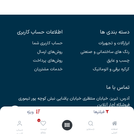
دسته بندی ها
اطلاعات حساب کاربری
ابزارآلات و تجهیزات
حساب کاربری شما
رنگ های ساختمانی و صنعتی
روش‌های ارسال
چسب و عایق
روش‌های پرداخت
کرکره برقی و اتوماتیک
خدمات مشتریان
تماس با ما
آدرس: تبریز، خیابان منتظری خیابان پاشایی نبش کوچه پور تیموری
فروشکاه آچار آنلاین
فیلترها
ویژه
aacharonline@gmail.com
04132332266
0
09333666193
صفحه
جستجو
لیست
حساب
اصلی
علاقه
کاربری