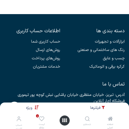
دسته بندی ها
اطلاعات حساب کاربری
ابزارآلات و تجهیزات
حساب کاربری شما
رنگ های ساختمانی و صنعتی
روش‌های ارسال
چسب و عایق
روش‌های پرداخت
کرکره برقی و اتوماتیک
خدمات مشتریان
تماس با ما
آدرس: تبریز، خیابان منتظری خیابان پاشایی نبش کوچه پور تیموری
فروشکاه آچار آنلاین
فیلترها
ویژه
aacharonline@gmail.com
04132332266
0
09333666193
صفحه
جستجو
لیست
حساب
اصلی
علاقه
کاربری