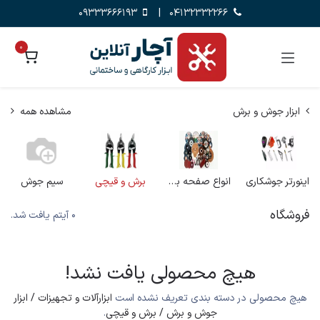
09333666193
|
04132332266
0
ابزار جوش و برش
مشاهده همه
اینورتر جوشکاری
انواع صفحه برش
برش و قیچی
سیم جوش
فروشگاه
0 آیتم یافت شد.
هیچ محصولی یافت نشد!
هیچ محصولی در دسته بندی تعریف نشده است
ابزارآلات و تجهیزات / ابزار
جوش و برش / برش و قیچی
.