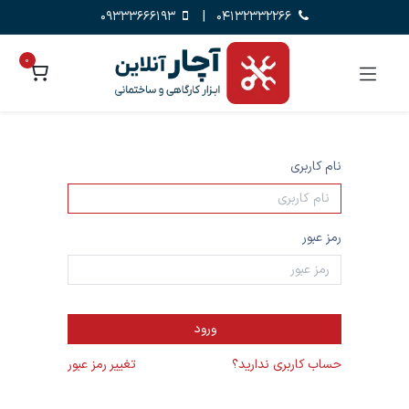
09333666193
|
04132332266
0
نام کاربری
رمز عبور
ورود
حساب کاربری ندارید؟
تغییر رمز عبور