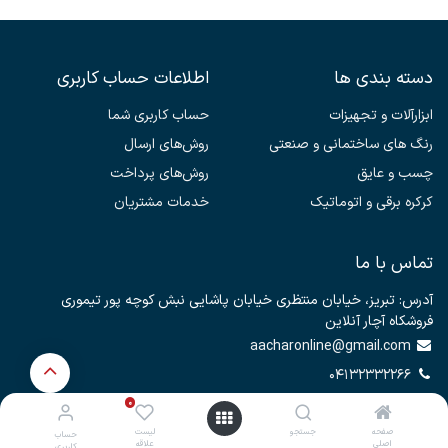
دسته بندی ها
اطلاعات حساب کاربری
ابزارآلات و تجهیزات
حساب کاربری شما
رنگ های ساختمانی و صنعتی
روش‌های ارسال
چسب و عایق
روش‌های پرداخت
کرکره برقی و اتوماتیک
خدمات مشتریان
تماس با ما
آدرس: تبریز، خیابان منتظری خیابان پاشایی نبش کوچه پور تیموری
فروشکاه آچار آنلاین
aacharonline@gmail.com
04132332266
09333666193
0
صفحه
جستجو
لیست
حساب
اصلی
علاقه
کاربری